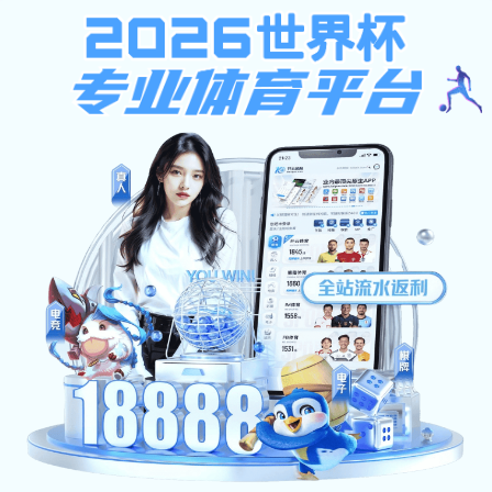
注册入口
隐私政策
一、引言
博鱼平台平台为用户提供便捷、实时的体育赛事内容，在保障服
务体验的同时，我们高度重视个人隐私保护。
二、信息收集范围
我们可能收集以下信息：