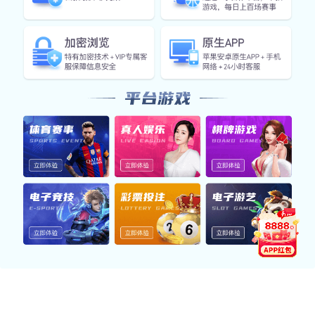
荣誉与奖项
博鱼平台 致力于为用户提供优质的体育赛事服务，平台在安
全合规、技术创新等领域屡获殊荣。
2023 年度安全认证奖
最具用户满意度平台