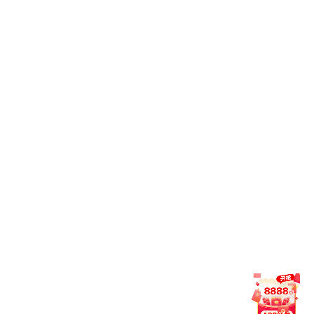
3. 账户结构重构
优化设备登录体验，支持自动识别；成长记录以图表形式展现，
便于用户自查；新增记录筛选功能，提高可读性。
4. 其他更新
解决低分辨率设备部分界面错位问题。
整体加载速度提升约 27%。
帮助中心加入“规则教学”视频，支持中文字幕。
5. 风险提示系统上线
当赛事数据波动过快时，系统将弹出提示层，避免误触操作。串
联项目中若出现异常，也可自动筛除。
6. 地区适配与语言拓展
博鱼平台 新增多语言界面（含英语、马来语、泰语），支持地区
自动切换赛事内容与显示格式。