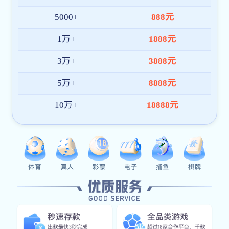
平台有权在无需通知用户的情况下更新协议条款，修订内容一经发布
即自动生效。建议您定期查阅协议内容。
八、法律适用与争议解决
本协议适用中华人民共和国相关法律法规。如就本协议产生争议，双
方应友好协商解决；协商未果的，可向平台所在地法院提起诉讼。
九、联系我们
如您在使用过程中有任何疑问或建议，请通过以下方式联系官方客
服：
Email：support@myhockeylife.com